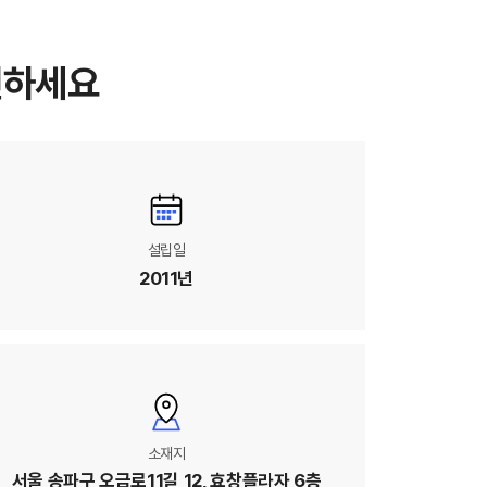
인하세요
설립일
2011년
소재지
서울 송파구 오금로11길 12,
효창플라자 6층