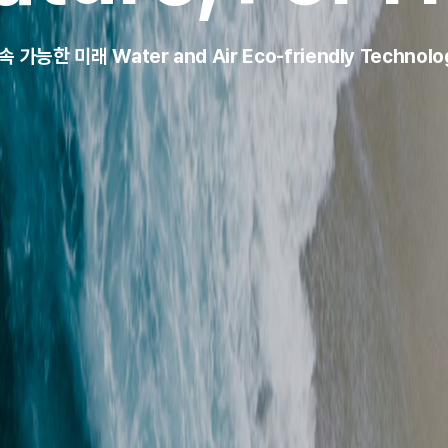
속 가능한 미래 Water and
Air Eco-friendly Technolo